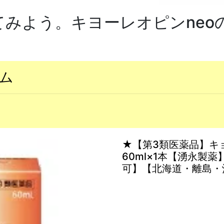
てみよう。キヨーレオピンneo
ム
★【第3類医薬品】キ
60ml×1本【湧永製
可】【北海道・離島・